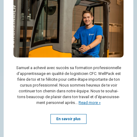
Samuel a achevé avec suc­cès sa for­ma­tion pro­fes­sion­nelle
d’ap­pren­tis­sage en qua­lité de logis­ti­cien CFC. Well­Pack est
fière de toi et te féli­cite pour cette étape impor­tante de ton
cur­sus pro­fes­sion­nel. Nous sommes heu­reux de te voir
conti­nuer ton che­min dans notre équipe. Nous te sou­hai­
tons beau­coup de plai­sir dans ton tra­vail et d’épa­nouis­se­
ment per­son­nel après...
Read more »
En savoir plus