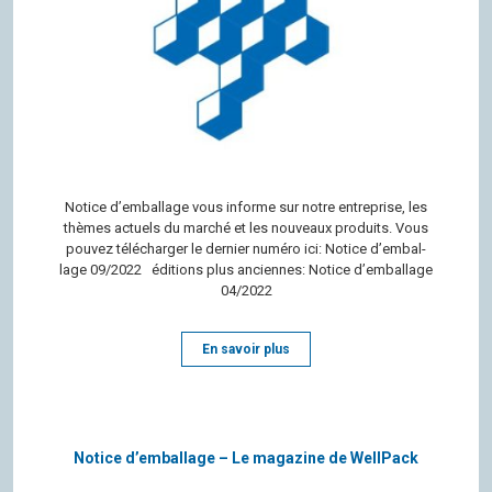
Notice d’em­bal­lage vous informe sur notre entre­prise, les
thèmes actuels du mar­ché et les nou­veaux pro­duits. Vous
pou­vez télé­char­ger le der­nier numéro ici: Notice d’em­bal­
lage 09/2022 édi­tions plus anciennes: Notice d’em­bal­lage
04/2022
En savoir plus
Notice d’emballage – Le magazine de WellPack