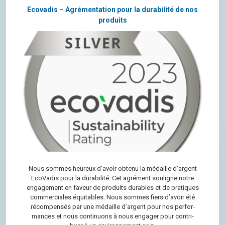
Ecovadis – Agrémentation pour la durabilité de nos
produits
Nous sommes heu­reux d’avoir obtenu la médaille d’ar­gent
Eco­Va­dis pour la dura­bi­lité. Cet agré­ment sou­ligne notre
enga­ge­ment en faveur de pro­duits durables et de pra­tiques
com­mer­ciales équi­tables. Nous sommes fiers d’avoir été
récom­pen­sés par une médaille d’ar­gent pour nos per­for­
mances et nous conti­nuons à nous enga­ger pour contri­