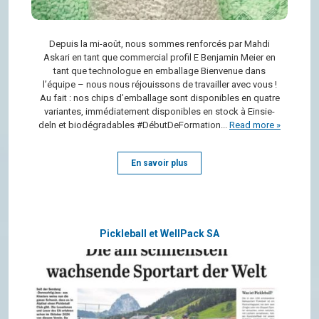
Depuis la mi-août, nous sommes ren­for­cés par Mahdi
Askari en tant que com­mer­cial pro­fil E Ben­ja­min Meier en
tant que tech­no­logue en embal­lage Bien­ve­nue dans
l’équipe – nous nous réjouis­sons de tra­vailler avec vous !
Au fait : nos chips d’em­bal­lage sont dis­po­nibles en quatre
variantes, immé­dia­te­ment dis­po­nibles en stock à Ein­sie­
deln et bio­dé­gra­dables #DébutDeFormation...
Read more »
En savoir plus
Pickleball et WellPack SA