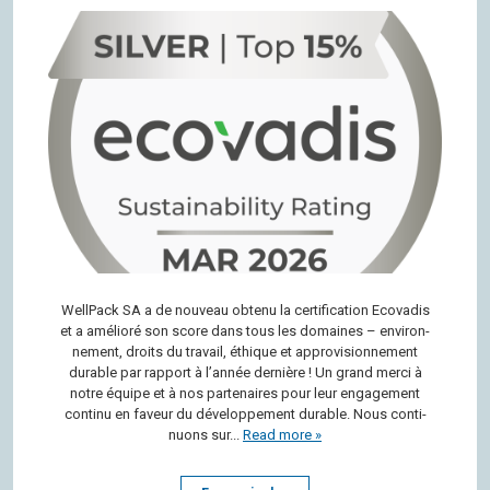
Well­Pack SA a de nou­veau obtenu la cer­ti­fi­ca­tion Eco­va­dis
et a amé­lioré son score dans tous les domaines – envi­ron­
ne­ment, droits du tra­vail, éthique et appro­vi­sion­ne­ment
durable par rap­port à l’an­née der­nière ! Un grand merci à
notre équipe et à nos par­te­naires pour leur enga­ge­ment
continu en faveur du déve­lop­pe­ment durable. Nous conti­
nuons sur...
Read more »