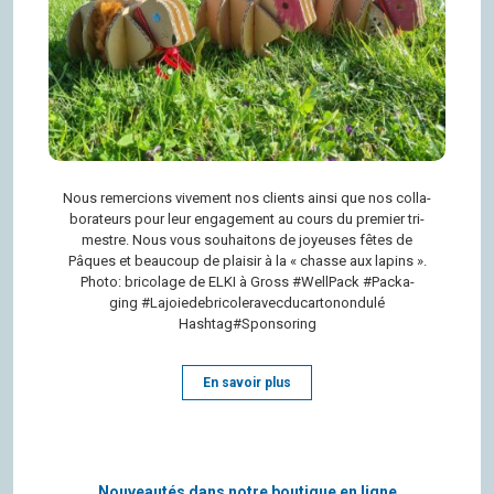
Nous remer­cions vive­ment nos clients ainsi que nos col­la­
bo­ra­teurs pour leur enga­ge­ment au cours du pre­mier tri­
mestre. Nous vous sou­hai­tons de joyeuses fêtes de
Pâques et beau­coup de plai­sir à la « chasse aux lapins ».
Photo: bri­co­lage de ELKI à Gross #Well­Pack #Packa­
ging #Lajoie­de­bri­co­le­ra­vec­du­car­to­nond­ulé
Hashtag#Sponsoring
En savoir plus
Nouveautés dans notre boutique en ligne