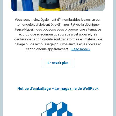
Vous accu­mu­lez éga­le­ment d’in­nom­brables boxes en car­
ton ondulé qui doivent être éli­mi­nés ? Avec la déchi­que­
teuse Hyper, nous pou­vons vous pro­po­ser une alter­na­tive
éco­lo­gique et éco­no­mique : grâce à cet appa­reil, les
déchets de car­ton ondulé sont trans­for­més en maté­riau de
calage ou de rem­plis­sage pour vos envois et les boxes en
car­ton ondulé apparemment...
Read more »
En savoir plus
Notice d’emballage – Le magazine de WellPack