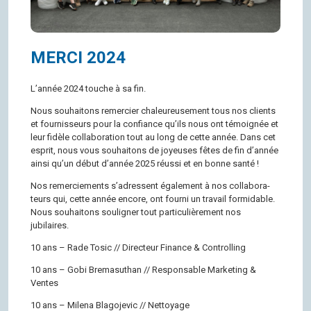
MERCI 2024
L’an­née 2024 touche à sa fin.
Nous sou­hai­tons remer­cier cha­leu­reu­se­ment tous nos clients
et four­nis­seurs pour la confiance qu’ils nous ont témoi­gnée et
leur fidèle col­la­bo­ra­tion tout au long de cette année. Dans cet
esprit, nous vous sou­hai­tons de joyeuses fêtes de fin d’an­née
ainsi qu’un début d’an­née 2025 réussi et en bonne santé !
Nos remer­cie­ments s’adressent éga­le­ment à nos col­la­bo­ra­
teurs qui, cette année encore, ont fourni un tra­vail for­mi­dable.
Nous sou­hai­tons sou­li­gner tout par­ti­cu­liè­re­ment nos
jubilaires.
10 ans – Rade Tosic // Direc­teur Finance & Controlling
10 ans – Gobi Bre­ma­su­than // Res­pon­sable Mar­ke­ting &
Ventes
10 ans – Milena Bla­go­je­vic // Nettoyage