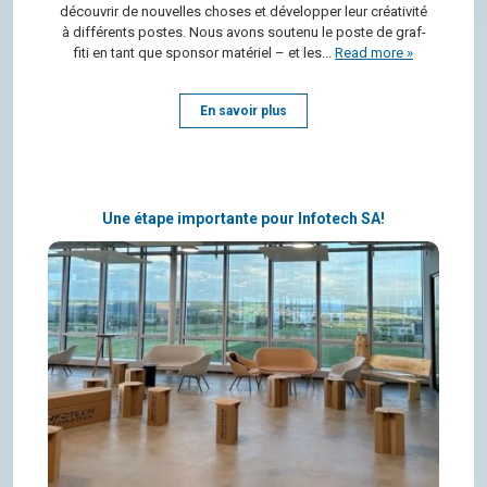
décou­vrir de nou­velles choses et déve­lop­per leur créa­ti­vité
à dif­fé­rents postes. Nous avons sou­tenu le poste de graf­
fiti en tant que spon­sor maté­riel – et les...
Read more »
En savoir plus
Une étape importante pour Infotech SA!