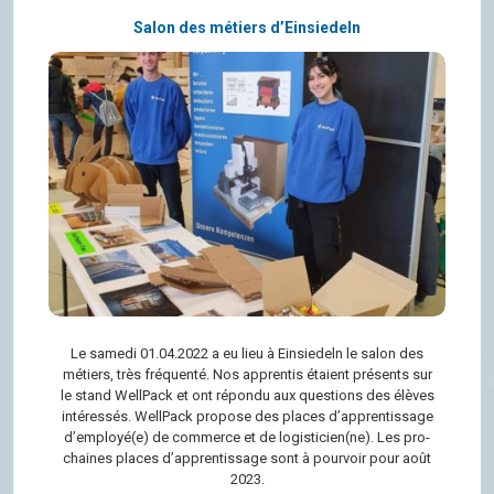
Salon des métiers d’Einsiedeln
Le samedi 01.04.2022 a eu lieu à Ein­sie­deln le salon des
métiers, très fré­quenté. Nos appren­tis étaient pré­sents sur
le stand Well­Pack et ont répondu aux ques­tions des élèves
inté­res­sés. Well­Pack pro­pose des places d’ap­pren­tis­sage
d’em­ployé(e) de com­merce et de logis­ti­cien(ne). Les pro­
chaines places d’ap­pren­tis­sage sont à pour­voir pour août
2023.