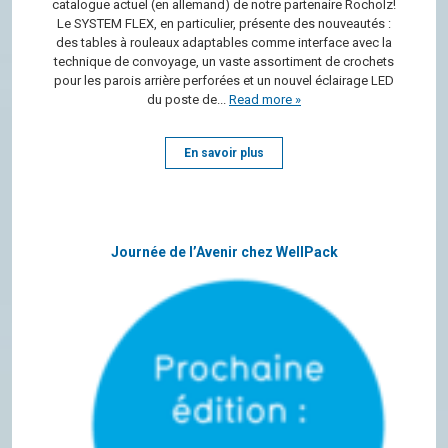
cata­logue actuel (en alle­mand) de notre par­te­naire Rocholz!
Le SYS­TEM FLEX, en par­ti­cu­lier, pré­sente des nou­veau­tés :
des tables à rou­leaux adap­tables comme inter­face avec la
tech­nique de convoyage, un vaste assor­ti­ment de cro­chets
pour les parois arrière per­fo­rées et un nou­vel éclai­rage LED
du poste de...
Read more »
En savoir plus
Journée de l’Avenir chez WellPack