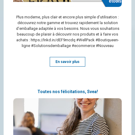
Plus moderne, plus clair et encore plus simple d’uti­li­sa­tion :
décou­vrez notre gamme et trou­vez rapi­de­ment la solu­tion
d’em­bal­lage adap­tée à vos besoins. Nous vous sou­hai­tons
beau­coup de plai­sir à décou­vrir nos pro­duits et à faire vos
achats : https://​lnkd.​in/​dEF9mcdq #Well­Pack #Bou­ti­queen­
ligne #Solu­tions­dem­bal­lage #ecom­merce #Nouveau
En savoir plus
Toutes nos félicitations, Svea!