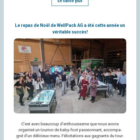
En savoir plus
Le repas de Noël de WellPack AG a été cette année un
véritable succès!
C’est avec beau­coup d’en­thou­siasme que nous avons
orga­nisé un tour­noi de baby-foot pas­sion­nant, accom­pa­
gné d’un déli­cieux menu. Féli­ci­ta­tions aux gagnants du tour­