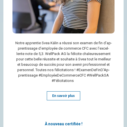
Notre appren­tie Svea Kälin a réussi son exa­men de fin d’ap­
pren­tis­sage d’em­ployée de com­merce CFC avec l’ex­cel­
lente note de 5,3. Well­Pack AG la féli­cite cha­leu­reu­se­ment
pour cette belle réus­site et sou­haite à Svea tout le meilleur
et beau­coup de suc­cès pour son ave­nir pro­fes­sion­nel et
per­son­nel. Toutes nos féli­ci­ta­tions ! #Exa­men­De­Fin­D’Ap­
pren­tis­sage #Employée­De­Com­mer­ceCFC #Well­PackSA
#Félicitations
En savoir plus
À nouveau certifiée !