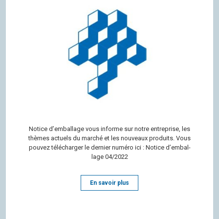
Notice d’em­bal­lage vous informe sur notre entre­prise, les
thèmes actuels du mar­ché et les nou­veaux pro­duits. Vous
pou­vez télé­char­ger le der­nier numéro ici : Notice d’em­bal­
lage 04/2022
En savoir plus