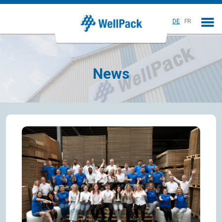
DE
FR
News