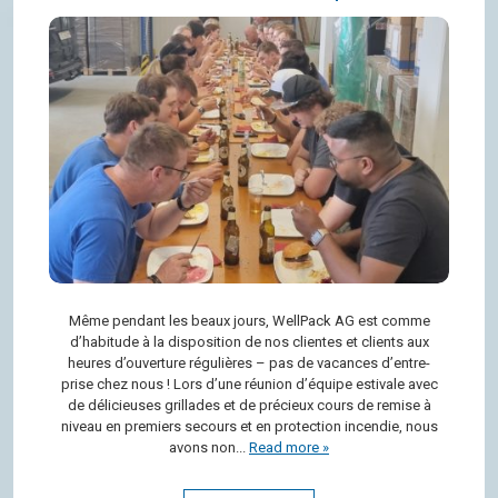
Même pen­dant les beaux jours, Well­Pack AG est comme
d’ha­bi­tude à la dis­po­si­tion de nos clientes et clients aux
heures d’ou­ver­ture régu­lières – pas de vacances d’en­tre­
prise chez nous ! Lors d’une réunion d’équipe esti­vale avec
de déli­cieuses grillades et de pré­cieux cours de remise à
niveau en pre­miers secours et en pro­tec­tion incen­die, nous
avons non...
Read more »