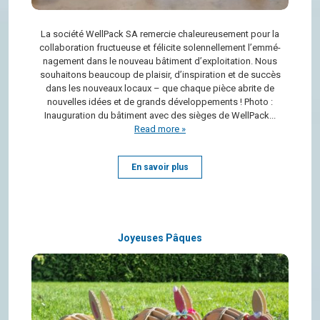
La société Well­Pack SA remer­cie cha­leu­reu­se­ment pour la
col­la­bo­ra­tion fruc­tueuse et féli­cite solen­nel­le­ment l’em­mé­
na­ge­ment dans le nou­veau bâti­ment d’ex­ploi­ta­tion. Nous
sou­hai­tons beau­coup de plai­sir, d’ins­pi­ra­tion et de suc­cès
dans les nou­veaux locaux – que chaque pièce abrite de
nou­velles idées et de grands déve­lop­pe­ments ! Photo :
Inau­gu­ra­tion du bâti­ment avec des sièges de WellPack...
Read more »
En savoir plus
Joyeuses Pâques