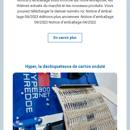
Notice d’em­bal­lage vous informe sur notre entre­prise, les
thèmes actuels du mar­ché et les nou­veaux pro­duits. Vous
pou­vez télé­char­ger le der­nier numéro ici: Notice d’em­bal­
lage 04/2023 édi­tions plus anciennes: Notice d’em­bal­lage
09/2022 Notice d’em­bal­lage 04/2022
En savoir plus
Hyper, la déchiqueteuse de carton ondulé