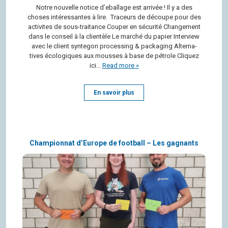
Notre nou­velle notice d’ebal­lage est arri­vée ! Il y a des
choses inté­res­santes à lire. Tra­ceurs de découpe pour des
acti­vites de sous-trai­tance Cou­per en sécu­rité Chan­ge­ment
dans le conseil à la clien­tèle Le mar­ché du papier Inter­view
avec le client syn­te­gon pro­ces­sing & packa­ging Alter­na­
tives éco­lo­giques aux mousses à base de pétrole Cli­quez
ici...
Read more »
En savoir plus
Championnat d’Europe de football – Les gagnants