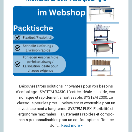
Décou­vrez trois solu­tions inno­vantes pour vos besoins
d’em­bal­lage : SYS­TEM BASIC: L’en­trée idéale – solide, éco­
no­mique et rapi­de­ment amor­tis­sable. SYS­TEM 2000: Le
clas­sique pour les pros – poly­va­lent et exten­sible pour un
inves­tis­se­ment à long terme. SYS­TEM FLEX: Flexi­bi­lité et
ergo­no­mie maxi­males – ajus­te­ments rapides et com­po­
sants per­son­na­li­sables pour un confort opti­mal. Tout ce
dont...
Read more »