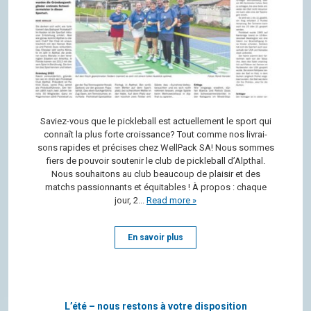
Saviez-vous que le pick­le­ball est actuel­le­ment le sport qui
connaît la plus forte crois­sance? Tout comme nos livrai­
sons rapides et pré­cises chez Well­Pack SA! Nous sommes
fiers de pou­voir sou­te­nir le club de pick­le­ball d’Alp­thal.
Nous sou­hai­tons au club beau­coup de plai­sir et des
matchs pas­sion­nants et équi­tables ! À pro­pos : chaque
jour, 2...
Read more »
En savoir plus
L’été – nous restons à votre disposition